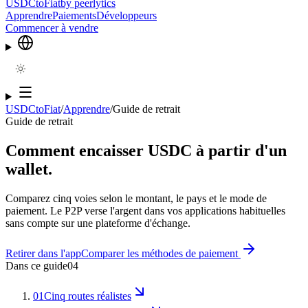
USDCtoFiat
by
peerlytics
Apprendre
Paiements
Développeurs
Commencer à vendre
USDCtoFiat
/
Apprendre
/
Guide de retrait
Guide de retrait
Comment encaisser USDC à partir d'un
wallet.
Comparez cinq voies selon le montant, le pays et le mode de
paiement. Le P2P verse l'argent dans vos applications habituelles
sans compte sur une plateforme d'échange.
Retirer dans l'app
Comparer les méthodes de paiement
Dans ce guide
04
01
Cinq routes réalistes