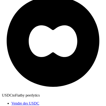
USDCtoFiat
by
peerlytics
Vendre des USDC