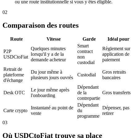
ou une route institutionnelle si vous y êtes éligible.
02
Comparaison des routes
Route
Vitesse
Garde
Idéal pour
Smart
Quelques minutes
Règlement sur
P2P
contract
lorsqu'il y a de la
application de
USDCtoFiat
non
demande acheteur
paiement
custodial
Retrait de
Du jour même à
Gros retraits
plateforme
Custodial
plusieurs jours ouvrés
bancaires
d'échange
Dépendant
Le jour même après
Desk OTC
de la
Gros transferts
l'onboarding
contrepartie
Dépendant
Instantané au point de
Dépenser, pas
Carte crypto
du
vente
retirer
programme
03
Où USDCtoFiat trouve sa place