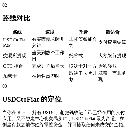
02
路线对比
路线
速度
托管
最适合
有买家需求时几
非托管智能合
USDCtoFiat
支付应用结算
P2P
分钟
约
当天到数个工作
交易所提现
托管式
大额银行提现
日
OTC 柜台
完成开户后当天
取决于对手方
大额转账
取决于卡片计
花费，而非兑
加密卡
在销售点即时
划
现
03
USDCtoFiat 的定位
当你在 Base 上持有 USDC、想把钱收进自己已经在用的支付
应用、又不想走中心化交易所时，USDCtoFiat 最为合适。在
创建存款之前你始终掌控资金，并可提取任何未成交的金额。