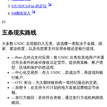
03
USDCtoFiat 的定位
04
继续深入
01
五条现实路线
大多数 USDC 兑现都归入五类。该选哪一类取决于金额、国
家、紧迫程度，以及你想要支付应用余额还是银行提现。
—
Peer 点对点支付应用：将 USDC 出售给其他用户并通
过符合条件的途径接收法定货币。提供商策略、帐户类
型、区域和保护仍然适用。
—
中心化交易所：存入 USDC，卖成法币，再提现到银
行账户。
—
OTC 柜台：为大额转账协商一笔经纪撮合的交易。
—
加密卡：在支持卡片计划的地方直接花费稳定币余
额。
—
发行方赎回：若你符合资格，通过发行方或机构路线
赎回。