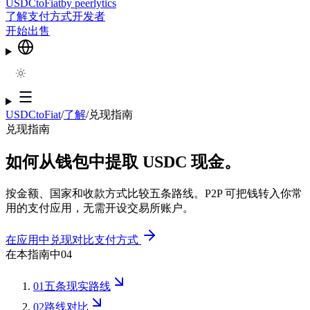
USDCtoFiat
by
peerlytics
了解
支付方式
开发者
开始出售
USDCtoFiat
/
了解
/
兑现指南
兑现指南
如何从钱包中提取 USDC 现金。
按金额、国家和收款方式比较五条路线。P2P 可把钱转入你常
用的支付应用，无需开设交易所账户。
在应用中兑现
对比支付方式
在本指南中
04
01
五条现实路线
02
路线对比