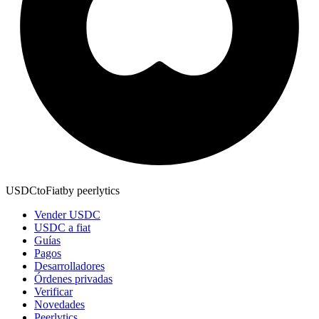
USDCtoFiat
by
peerlytics
Vender USDC
USDC a fiat
Guías
Pagos
Desarrolladores
Órdenes privadas
Verificar
Novedades
Peerlytics