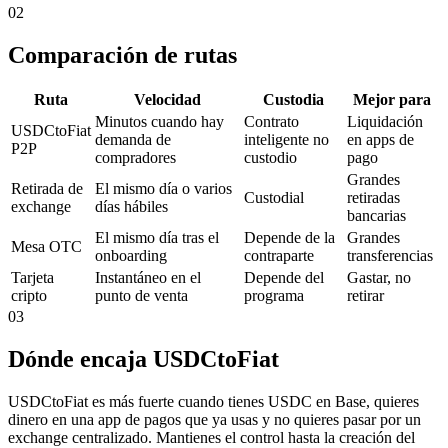
02
Comparación de rutas
Ruta
Velocidad
Custodia
Mejor para
Minutos cuando hay
Contrato
Liquidación
USDCtoFiat
demanda de
inteligente no
en apps de
P2P
compradores
custodio
pago
Grandes
Retirada de
El mismo día o varios
Custodial
retiradas
exchange
días hábiles
bancarias
El mismo día tras el
Depende de la
Grandes
Mesa OTC
onboarding
contraparte
transferencias
Tarjeta
Instantáneo en el
Depende del
Gastar, no
cripto
punto de venta
programa
retirar
03
Dónde encaja USDCtoFiat
USDCtoFiat es más fuerte cuando tienes USDC en Base, quieres
dinero en una app de pagos que ya usas y no quieres pasar por un
exchange centralizado. Mantienes el control hasta la creación del