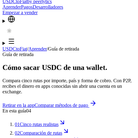
USDCtoFiat
by
peerlytics
Aprender
Pagos
Desarrolladores
Empezar a vender
USDCtoFiat
/
Aprender
/
Guía de retirada
Guía de retirada
Cómo sacar USDC de una wallet.
Compara cinco rutas por importe, país y forma de cobro. Con P2P,
recibes el dinero en apps conocidas sin abrir una cuenta en un
exchange.
Retirar en la app
Comparar métodos de pago
En esta guía
04
01
Cinco rutas realistas
02
Comparación de rutas