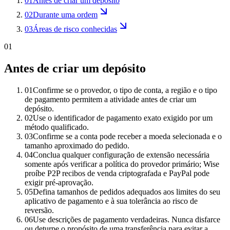
01
Antes de criar um depósito
02
Durante uma ordem
03
Áreas de risco conhecidas
01
Antes de criar um depósito
01
Confirme se o provedor, o tipo de conta, a região e o tipo
de pagamento permitem a atividade antes de criar um
depósito.
02
Use o identificador de pagamento exato exigido por um
método qualificado.
03
Confirme se a conta pode receber a moeda selecionada e o
tamanho aproximado do pedido.
04
Conclua qualquer configuração de extensão necessária
somente após verificar a política do provedor primário; Wise
proíbe P2P recibos de venda criptografada e PayPal pode
exigir pré-aprovação.
05
Defina tamanhos de pedidos adequados aos limites do seu
aplicativo de pagamento e à sua tolerância ao risco de
reversão.
06
Use descrições de pagamento verdadeiras. Nunca disfarce
ou deturpe o propósito de uma transferência para evitar a