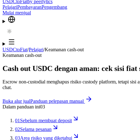
USDCtoFiat
by
peerlytics
Pelajari
Pembayaran
Pengembang
Mulai menjual
USDCtoFiat
/
Pelajari
/
Keamanan cash-out
Keamanan cash-out
Cash out USDC dengan aman: cek sisi fiat 
Escrow non-custodial menghapus risiko custody platform, tetapi sisi
chat.
Buka alur jual
Panduan pelepasan manual
Dalam panduan ini
03
01
Sebelum membuat deposit
02
Selama pesanan
03
Area risiko yang diketahui