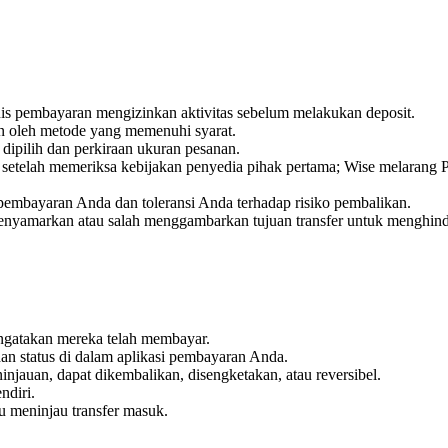
nis pembayaran mengizinkan aktivitas sebelum melakukan deposit.
an oleh metode yang memenuhi syarat.
ipilih dan perkiraan ukuran pesanan.
 setelah memeriksa kebijakan penyedia pihak pertama; Wise melarang 
 pembayaran Anda dan toleransi Anda terhadap risiko pembalikan.
nyamarkan atau salah menggambarkan tujuan transfer untuk menghinda
ngatakan mereka telah membayar.
dan status di dalam aplikasi pembayaran Anda.
njauan, dapat dikembalikan, disengketakan, atau reversibel.
ndiri.
au meninjau transfer masuk.