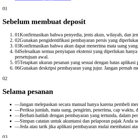
01
Sebelum membuat deposit
01
Konfirmasikan bahwa penyedia, jenis akun, wilayah, dan je
02
Gunakan pengidentifikasi pembayaran persis yang diperluk
03
Konfirmasikan bahwa akun dapat menerima mata uang yang d
04
Selesaikan semua penyiapan ekstensi yang diperlukan hanya
persetujuan awal.
05
Tetapkan ukuran pesanan yang sesuai dengan batas aplikasi
06
Gunakan deskripsi pembayaran yang jujur. Jangan pernah me
02
Selama pesanan
—
Jangan melepaskan secara manual hanya karena pembeli me
—
Periksa jumlah, mata uang, pengirim, penerima, cap waktu, 
—
Berhati-hatilah dengan pembayaran yang tertunda, dalam peni
—
Simpan catatan untuk akuntansi dan pelaporan pajak Anda se
—
Jeda atau tarik jika aplikasi pembayaran mulai membatasi at
03