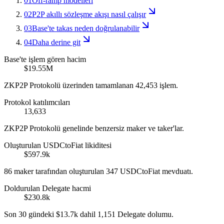
01
Off-ramp modelleri
02
P2P akıllı sözleşme akışı nasıl çalışır
03
Base'te takas neden doğrulanabilir
04
Daha derine git
Base'te işlem gören hacim
$19.55M
ZKP2P Protokolü üzerinden tamamlanan 42,453 işlem.
Protokol katılımcıları
13,633
ZKP2P Protokolü genelinde benzersiz maker ve taker'lar.
Oluşturulan USDCtoFiat likiditesi
$597.9k
86 maker tarafından oluşturulan 347 USDCtoFiat mevduatı.
Doldurulan Delegate hacmi
$230.8k
Son 30 gündeki $13.7k dahil 1,151 Delegate dolumu.