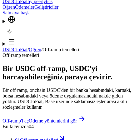
USDCtoFiat
by
peerlytics
Öğren
Ödemeler
Geliştiriciler
Satmaya başla
USDCtoFiat
/
Öğren
/
Off-ramp temelleri
Off-ramp temelleri
Bir USDC off-ramp, USDC'yi
harcayabileceğiniz paraya çevirir.
Bir off-ramp, onchain USDC'den bir banka hesabındaki, karttaki,
borsa hesabındaki veya ödeme uygulamasındaki nakde giden
yoldur. USDCtoFiat, Base üzerinde saklamasız eşler arası akıllı
sözleşmeler kullanır.
Off-ramp'i aç
Ödeme yöntemlerini gör
Bu kılavuzda
04