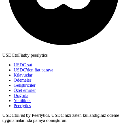
USDCtoFiat
by
peerlytics
USDC sat
USDC'den fiat paraya
Kılavuzlar
Ödemeler
Geliştiriciler
Özel emirler
Doğrula
Yenilikler
Peerlytics
USDCtoFiat by Peerlytics. USDC'nizi zaten kullandığınız ödeme
uygulamalarında paraya dönüştürün.