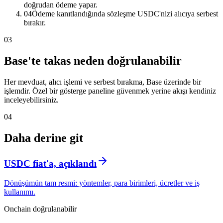
doğrudan ödeme yapar.
04
Ödeme kanıtlandığında sözleşme USDC'nizi alıcıya serbest
bırakır.
03
Base'te takas neden doğrulanabilir
Her mevduat, alıcı işlemi ve serbest bırakma, Base üzerinde bir
işlemdir. Özel bir gösterge paneline güvenmek yerine akışı kendiniz
inceleyebilirsiniz.
04
Daha derine git
USDC fiat'a, açıklandı
Dönüşümün tam resmi: yöntemler, para birimleri, ücretler ve iş
kullanımı.
Onchain doğrulanabilir