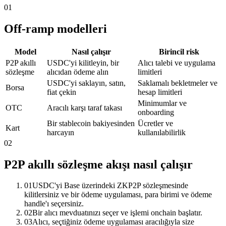
01
Off-ramp modelleri
Model
Nasıl çalışır
Birincil risk
P2P akıllı
USDC'yi kilitleyin, bir
Alıcı talebi ve uygulama
sözleşme
alıcıdan ödeme alın
limitleri
USDC'yi saklayın, satın,
Saklamalı bekletmeler ve
Borsa
fiat çekin
hesap limitleri
Minimumlar ve
OTC
Aracılı karşı taraf takası
onboarding
Bir stablecoin bakiyesinden
Ücretler ve
Kart
harcayın
kullanılabilirlik
02
P2P akıllı sözleşme akışı nasıl çalışır
01
USDC'yi Base üzerindeki ZKP2P sözleşmesinde
kilitlersiniz ve bir ödeme uygulaması, para birimi ve ödeme
handle'ı seçersiniz.
02
Bir alıcı mevduatınızı seçer ve işlemi onchain başlatır.
03
Alıcı, seçtiğiniz ödeme uygulaması aracılığıyla size