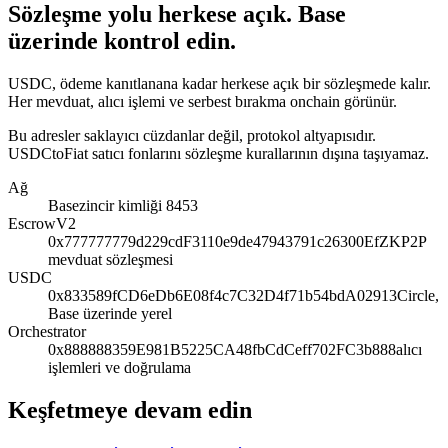
Sözleşme yolu herkese açık. Base
üzerinde kontrol edin.
USDC, ödeme kanıtlanana kadar herkese açık bir sözleşmede kalır.
Her mevduat, alıcı işlemi ve serbest bırakma onchain görünür.
Bu adresler saklayıcı cüzdanlar değil, protokol altyapısıdır.
USDCtoFiat satıcı fonlarını sözleşme kurallarının dışına taşıyamaz.
Ağ
Base
zincir kimliği 8453
EscrowV2
0x777777779d229cdF3110e9de47943791c26300Ef
ZKP2P
mevduat sözleşmesi
USDC
0x833589fCD6eDb6E08f4c7C32D4f71b54bdA02913
Circle,
Base üzerinde yerel
Orchestrator
0x888888359E981B5225CA48fbCdCeff702FC3b888
alıcı
işlemleri ve doğrulama
Keşfetmeye devam edin