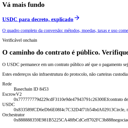
Vá mais fundo
USDC para decreto, explicado
O quadro completo da conversão: métodos, moedas, taxas e uso comer
Verificável onchain
O caminho do contrato é público. Verifiqu
O USDC permanece em um contrato público até que o pagamento seja 
Estes endereços são infraestrutura do protocolo, não carteiras custo
Rede
Base
chain ID 8453
EscrowV2
0x777777779d229cdF3110e9de47943791c26300Ef
contrato d
USDC
0x833589fCD6eDb6E08f4c7C32D4f71b54bdA02913
Circle, 
Orchestrator
0x888888359E981B5225CA48fbCdCeff702FC3b888
negocia