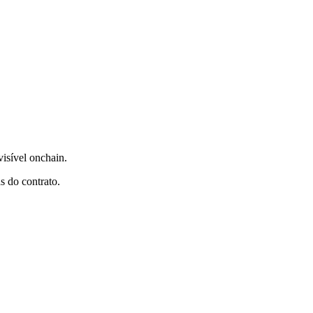
isível onchain.
s do contrato.