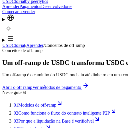
USDCtoFiat
by
peerlytics
Aprender
Pagamentos
Desenvolvedores
Começar a vender
USDCtoFiat
/
Aprender
/
Conceitos de off-ramp
Conceitos de off-ramp
Um off-ramp de USDC transforma USDC em
Um off-ramp é o caminho do USDC onchain até dinheiro em uma conta b
Abrir o off-ramp
Ver métodos de pagamento
Neste guia
04
01
Modelos de off-ramp
02
Como funciona o fluxo do contrato inteligente P2P
03
Por que a liquidação na Base é verificável