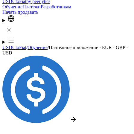
USDCtoFiat
by
peerlytics
Обучение
Платежи
Разработчикам
Начать продавать
USDCtoFiat
/
Обучение
/
Платёжное приложение · EUR · GBP ·
USD