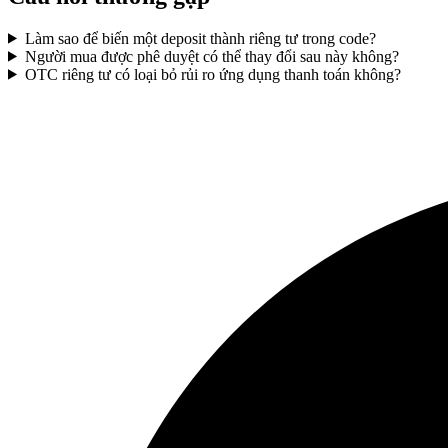
Làm sao để biến một deposit thành riêng tư trong code?
Người mua được phê duyệt có thể thay đổi sau này không?
OTC riêng tư có loại bỏ rủi ro ứng dụng thanh toán không?