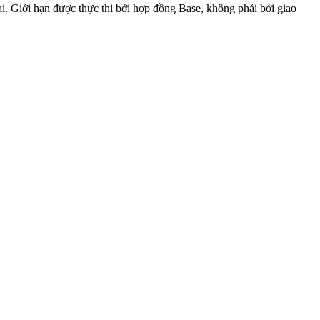
i. Giới hạn được thực thi bởi hợp đồng Base, không phải bởi giao