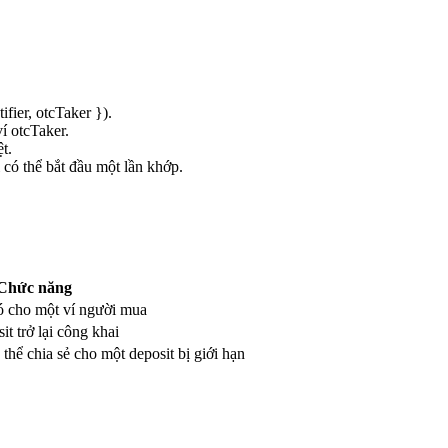
ifier, otcTaker }).
í otcTaker.
t.
 có thể bắt đầu một lần khớp.
Chức năng
có cho một ví người mua
t trở lại công khai
thể chia sẻ cho một deposit bị giới hạn