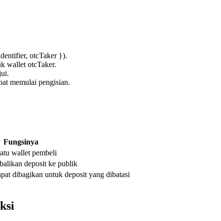
entifier, otcTaker }).
k wallet otcTaker.
ui.
pat memulai pengisian.
Fungsinya
satu wallet pembeli
likan deposit ke publik
pat dibagikan untuk deposit yang dibatasi
ksi