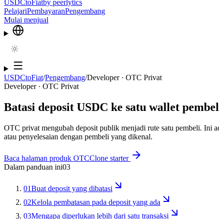
USDCtoFiat
by
peerlytics
Pelajari
Pembayaran
Pengembang
Mulai menjual
USDCtoFiat
/
Pengembang
/
Developer · OTC Privat
Developer · OTC Privat
Batasi deposit USDC ke satu wallet pembel
OTC privat mengubah deposit publik menjadi rute satu pembeli. Ini a
atau penyelesaian dengan pembeli yang dikenal.
Baca halaman produk OTC
Clone starter
Dalam panduan ini
03
01
Buat deposit yang dibatasi
02
Kelola pembatasan pada deposit yang ada
03
Mengapa diperlukan lebih dari satu transaksi