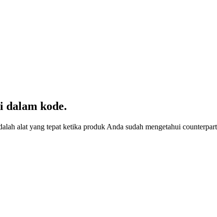
i dalam kode.
dalah alat yang tepat ketika produk Anda sudah mengetahui counterpar